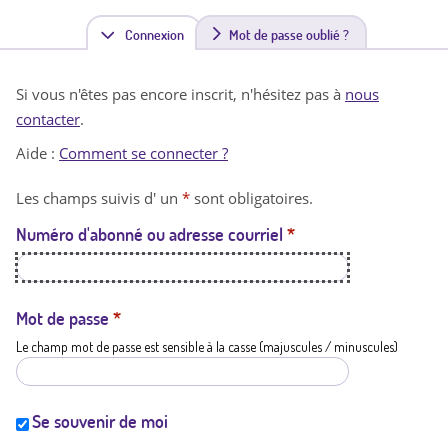
Connexion
(
Mot de passe oublié ?
o
Si vous n'êtes pas encore inscrit, n'hésitez pas à
nous
n
contacter
.
g
Aide :
Comment se connecter ?
l
Les champs suivis d' un
*
sont obligatoires.
e
Numéro d'abonné ou adresse courriel
*
t
a
c
Mot de passe
*
Le champ mot de passe est sensible à la casse (majuscules / minuscules)
t
i
f
Se souvenir de moi