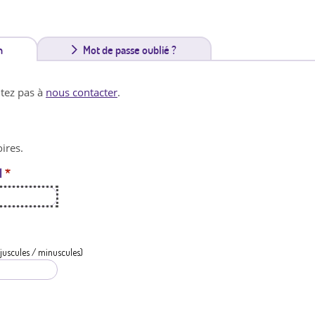
n
(
Mot de passe oublié ?
o
itez pas à
nous contacter
.
n
g
ires.
l
l
*
e
t
a
c
juscules / minuscules)
t
i