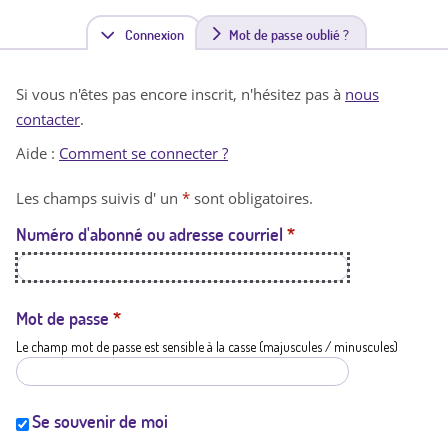
Connexion
(
Mot de passe oublié ?
o
Si vous n'êtes pas encore inscrit, n'hésitez pas à
nous
n
contacter
.
g
Aide :
Comment se connecter ?
l
Les champs suivis d' un
*
sont obligatoires.
e
Numéro d'abonné ou adresse courriel
*
t
a
c
Mot de passe
*
Le champ mot de passe est sensible à la casse (majuscules / minuscules)
t
i
f
Se souvenir de moi