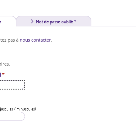
n
(
Mot de passe oublié ?
o
itez pas à
nous contacter
.
n
g
ires.
l
l
*
e
t
a
c
juscules / minuscules)
t
i