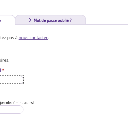
n
(
Mot de passe oublié ?
o
itez pas à
nous contacter
.
n
g
ires.
l
l
*
e
t
a
c
juscules / minuscules)
t
i