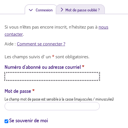
Connexion
(
Mot de passe oublié ?
o
Si vous n'êtes pas encore inscrit, n'hésitez pas à
nous
n
contacter
.
g
Aide :
Comment se connecter ?
l
Les champs suivis d' un
*
sont obligatoires.
e
Numéro d'abonné ou adresse courriel
*
t
a
c
Mot de passe
*
Le champ mot de passe est sensible à la casse (majuscules / minuscules)
t
i
f
Se souvenir de moi