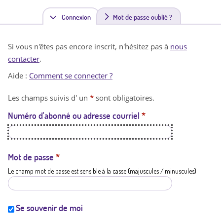
Connexion
(
Mot de passe oublié ?
o
Si vous n'êtes pas encore inscrit, n'hésitez pas à
nous
n
contacter
.
g
Aide :
Comment se connecter ?
l
Les champs suivis d' un
*
sont obligatoires.
e
Numéro d'abonné ou adresse courriel
*
t
a
c
Mot de passe
*
Le champ mot de passe est sensible à la casse (majuscules / minuscules)
t
i
f
Se souvenir de moi