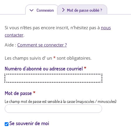
Connexion
(
Mot de passe oublié ?
o
Si vous n'êtes pas encore inscrit, n'hésitez pas à
nous
n
contacter
.
g
Aide :
Comment se connecter ?
l
Les champs suivis d' un
*
sont obligatoires.
e
Numéro d'abonné ou adresse courriel
*
t
a
c
Mot de passe
*
Le champ mot de passe est sensible à la casse (majuscules / minuscules)
t
i
f
Se souvenir de moi