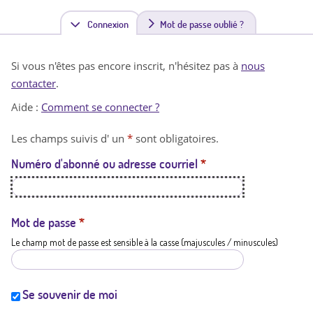
Connexion
(
Mot de passe oublié ?
o
Si vous n'êtes pas encore inscrit, n'hésitez pas à
nous
n
contacter
.
g
Aide :
Comment se connecter ?
l
Les champs suivis d' un
*
sont obligatoires.
e
Numéro d'abonné ou adresse courriel
*
t
a
c
Mot de passe
*
Le champ mot de passe est sensible à la casse (majuscules / minuscules)
t
i
f
Se souvenir de moi