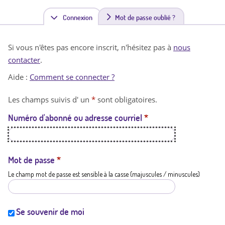
Connexion
(
Mot de passe oublié ?
o
Si vous n'êtes pas encore inscrit, n'hésitez pas à
nous
n
contacter
.
g
Aide :
Comment se connecter ?
l
Les champs suivis d' un
*
sont obligatoires.
e
Numéro d'abonné ou adresse courriel
*
t
a
c
Mot de passe
*
Le champ mot de passe est sensible à la casse (majuscules / minuscules)
t
i
f
Se souvenir de moi