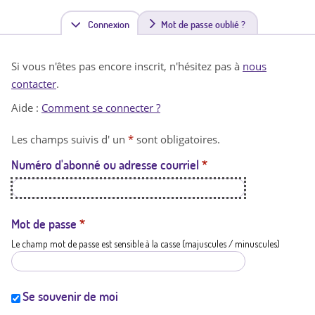
Connexion
(
Mot de passe oublié ?
o
Si vous n'êtes pas encore inscrit, n'hésitez pas à
nous
n
contacter
.
g
Aide :
Comment se connecter ?
l
Les champs suivis d' un
*
sont obligatoires.
e
Numéro d'abonné ou adresse courriel
*
t
a
c
Mot de passe
*
Le champ mot de passe est sensible à la casse (majuscules / minuscules)
t
i
f
Se souvenir de moi