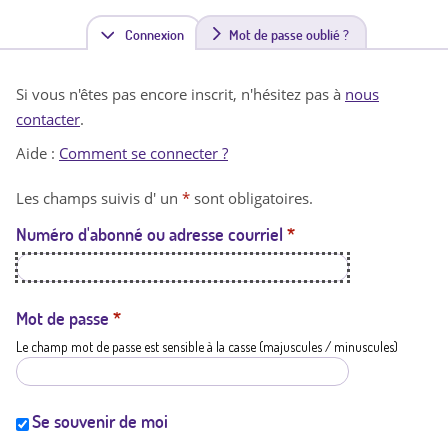
Connexion
(
Mot de passe oublié ?
o
Si vous n'êtes pas encore inscrit, n'hésitez pas à
nous
n
contacter
.
g
Aide :
Comment se connecter ?
l
Les champs suivis d' un
*
sont obligatoires.
e
Numéro d'abonné ou adresse courriel
*
t
a
c
Mot de passe
*
Le champ mot de passe est sensible à la casse (majuscules / minuscules)
t
i
f
Se souvenir de moi