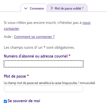
Connexion
(
Mot de passe oublié ?
o
Si vous n'êtes pas encore inscrit, n'hésitez pas à
nous
n
contacter
.
g
Aide :
Comment se connecter ?
l
Les champs suivis d' un
*
sont obligatoires.
e
Numéro d'abonné ou adresse courriel
*
t
a
c
Mot de passe
*
Le champ mot de passe est sensible à la casse (majuscules / minuscules)
t
i
f
Se souvenir de moi