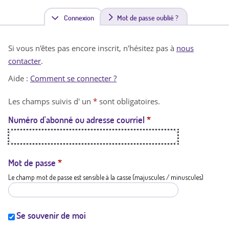
Connexion
(
Mot de passe oublié ?
o
Si vous n'êtes pas encore inscrit, n'hésitez pas à
nous
n
contacter
.
g
Aide :
Comment se connecter ?
l
Les champs suivis d' un
*
sont obligatoires.
e
Numéro d'abonné ou adresse courriel
*
t
a
c
Mot de passe
*
Le champ mot de passe est sensible à la casse (majuscules / minuscules)
t
i
f
Se souvenir de moi