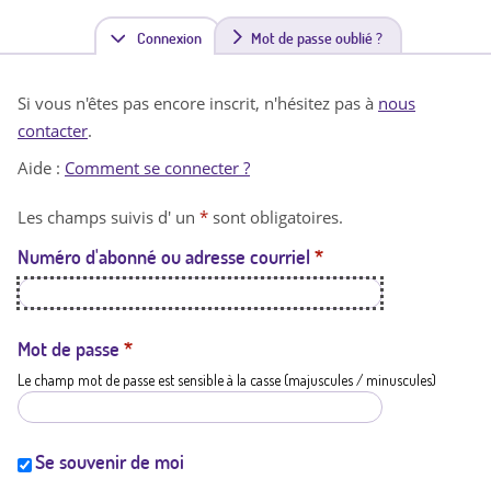
Connexion
(
Mot de passe oublié ?
o
Si vous n'êtes pas encore inscrit, n'hésitez pas à
nous
n
contacter
.
g
Aide :
Comment se connecter ?
l
Les champs suivis d' un
*
sont obligatoires.
e
Numéro d'abonné ou adresse courriel
*
t
a
c
Mot de passe
*
Le champ mot de passe est sensible à la casse (majuscules / minuscules)
t
i
f
Se souvenir de moi