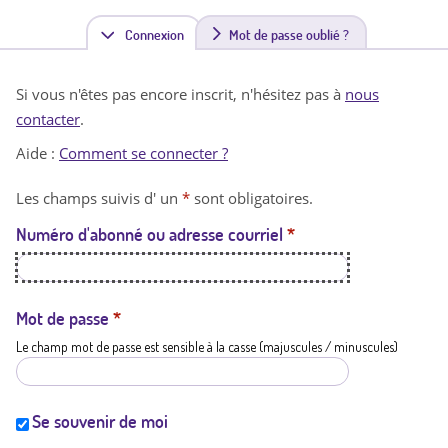
Connexion
(
Mot de passe oublié ?
o
Si vous n'êtes pas encore inscrit, n'hésitez pas à
nous
n
contacter
.
g
Aide :
Comment se connecter ?
l
Les champs suivis d' un
*
sont obligatoires.
e
Numéro d'abonné ou adresse courriel
*
t
a
c
Mot de passe
*
Le champ mot de passe est sensible à la casse (majuscules / minuscules)
t
i
f
Se souvenir de moi