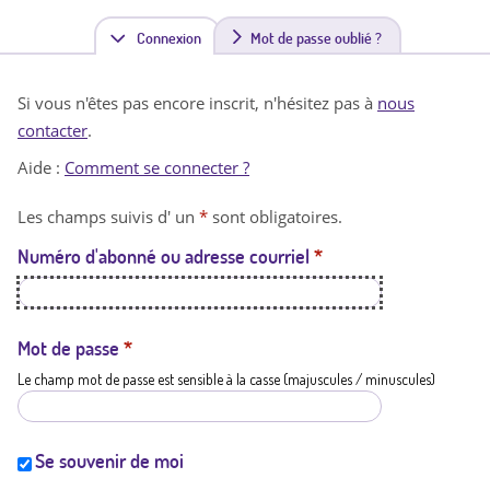
Connexion
(
Mot de passe oublié ?
o
Si vous n'êtes pas encore inscrit, n'hésitez pas à
nous
n
contacter
.
g
Aide :
Comment se connecter ?
l
Les champs suivis d' un
*
sont obligatoires.
e
Numéro d'abonné ou adresse courriel
*
t
a
c
Mot de passe
*
Le champ mot de passe est sensible à la casse (majuscules / minuscules)
t
i
f
Se souvenir de moi