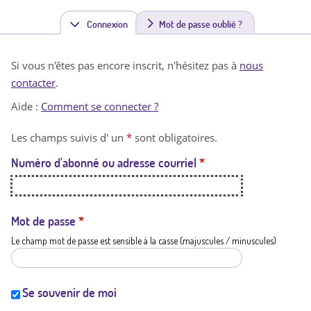
Connexion
(
Mot de passe oublié ?
o
Si vous n'êtes pas encore inscrit, n'hésitez pas à
nous
n
contacter
.
g
Aide :
Comment se connecter ?
l
Les champs suivis d' un
*
sont obligatoires.
e
Numéro d'abonné ou adresse courriel
*
t
a
c
Mot de passe
*
Le champ mot de passe est sensible à la casse (majuscules / minuscules)
t
i
f
Se souvenir de moi