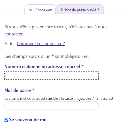
Connexion
(
Mot de passe oublié ?
o
Si vous n'êtes pas encore inscrit, n'hésitez pas à
nous
n
contacter
.
g
Aide :
Comment se connecter ?
l
Les champs suivis d' un
*
sont obligatoires.
e
Numéro d'abonné ou adresse courriel
*
t
a
c
Mot de passe
*
Le champ mot de passe est sensible à la casse (majuscules / minuscules)
t
i
f
Se souvenir de moi