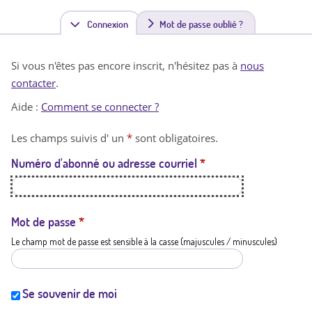
Connexion
(
Mot de passe oublié ?
o
Si vous n'êtes pas encore inscrit, n'hésitez pas à
nous
n
contacter
.
g
Aide :
Comment se connecter ?
l
Les champs suivis d' un
*
sont obligatoires.
e
Numéro d'abonné ou adresse courriel
*
t
a
c
Mot de passe
*
Le champ mot de passe est sensible à la casse (majuscules / minuscules)
t
i
f
Se souvenir de moi