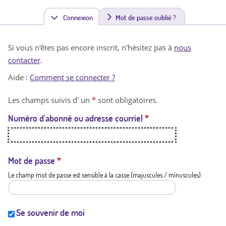
Connexion
(
Mot de passe oublié ?
o
Si vous n'êtes pas encore inscrit, n'hésitez pas à
nous
n
contacter
.
g
Aide :
Comment se connecter ?
l
Les champs suivis d' un
*
sont obligatoires.
e
Numéro d'abonné ou adresse courriel
*
t
a
c
Mot de passe
*
Le champ mot de passe est sensible à la casse (majuscules / minuscules)
t
i
f
Se souvenir de moi