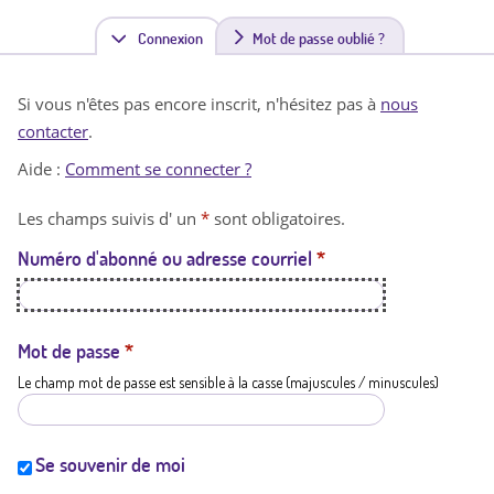
Connexion
(
Mot de passe oublié ?
o
Si vous n'êtes pas encore inscrit, n'hésitez pas à
nous
n
contacter
.
g
Aide :
Comment se connecter ?
l
Les champs suivis d' un
*
sont obligatoires.
e
Numéro d'abonné ou adresse courriel
*
t
a
c
Mot de passe
*
Le champ mot de passe est sensible à la casse (majuscules / minuscules)
t
i
f
Se souvenir de moi