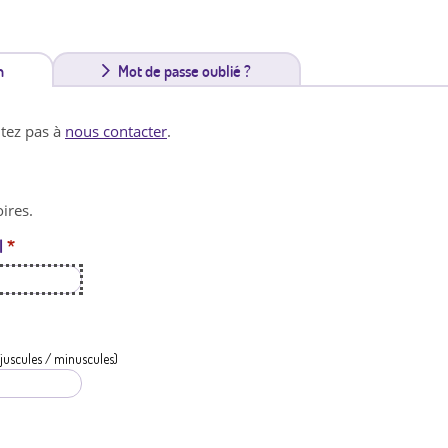
n
(
Mot de passe oublié ?
o
itez pas à
nous contacter
.
n
g
ires.
l
l
*
e
t
a
c
juscules / minuscules)
t
i