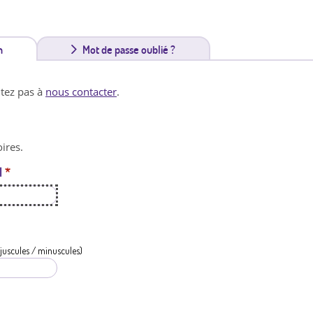
n
(
Mot de passe oublié ?
o
itez pas à
nous contacter
.
n
g
ires.
l
l
*
e
t
a
c
juscules / minuscules)
t
i