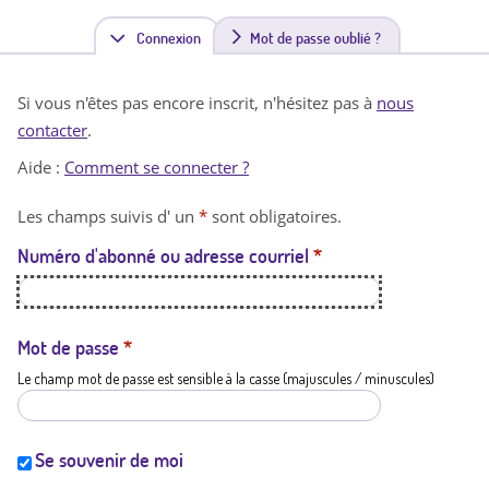
Connexion
(
Mot de passe oublié ?
o
Si vous n'êtes pas encore inscrit, n'hésitez pas à
nous
n
contacter
.
g
Aide :
Comment se connecter ?
l
Les champs suivis d' un
*
sont obligatoires.
e
Numéro d'abonné ou adresse courriel
*
t
a
c
Mot de passe
*
Le champ mot de passe est sensible à la casse (majuscules / minuscules)
t
i
f
Se souvenir de moi