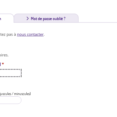
n
(
Mot de passe oublié ?
o
itez pas à
nous contacter
.
n
g
ires.
l
l
*
e
t
a
c
juscules / minuscules)
t
i