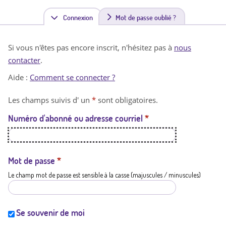
Connexion
(
Mot de passe oublié ?
o
Si vous n'êtes pas encore inscrit, n'hésitez pas à
nous
n
contacter
.
g
Aide :
Comment se connecter ?
l
Les champs suivis d' un
*
sont obligatoires.
e
Numéro d'abonné ou adresse courriel
*
t
a
c
Mot de passe
*
Le champ mot de passe est sensible à la casse (majuscules / minuscules)
t
i
f
Se souvenir de moi