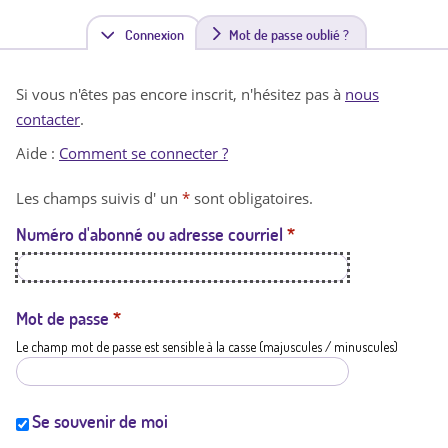
Connexion
(
Mot de passe oublié ?
o
Si vous n'êtes pas encore inscrit, n'hésitez pas à
nous
n
contacter
.
g
Aide :
Comment se connecter ?
l
Les champs suivis d' un
*
sont obligatoires.
e
Numéro d'abonné ou adresse courriel
*
t
a
c
Mot de passe
*
Le champ mot de passe est sensible à la casse (majuscules / minuscules)
t
i
f
Se souvenir de moi