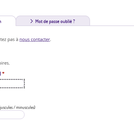
n
(
Mot de passe oublié ?
o
itez pas à
nous contacter
.
n
g
ires.
l
l
*
e
t
a
c
juscules / minuscules)
t
i