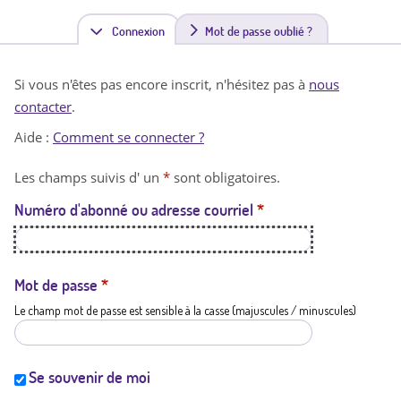
Connexion
(
Mot de passe oublié ?
o
Si vous n'êtes pas encore inscrit, n'hésitez pas à
nous
n
contacter
.
g
Aide :
Comment se connecter ?
l
Les champs suivis d' un
*
sont obligatoires.
e
Numéro d'abonné ou adresse courriel
*
t
a
c
Mot de passe
*
Le champ mot de passe est sensible à la casse (majuscules / minuscules)
t
i
f
Se souvenir de moi