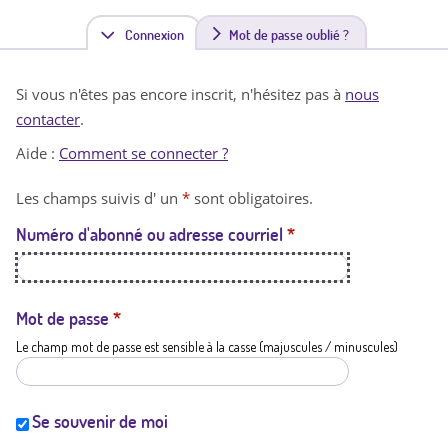
Connexion
(
Mot de passe oublié ?
o
Si vous n'êtes pas encore inscrit, n'hésitez pas à
nous
n
contacter
.
g
Aide :
Comment se connecter ?
l
Les champs suivis d' un
*
sont obligatoires.
e
Numéro d'abonné ou adresse courriel
*
t
a
c
Mot de passe
*
Le champ mot de passe est sensible à la casse (majuscules / minuscules)
t
i
f
Se souvenir de moi