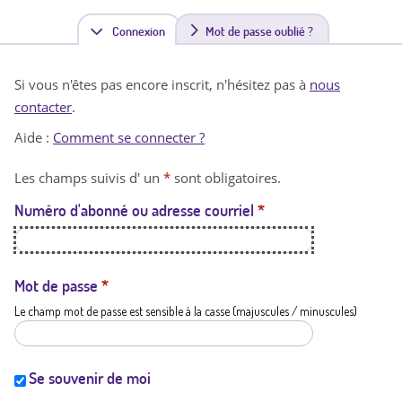
Connexion
(
Mot de passe oublié ?
o
Si vous n'êtes pas encore inscrit, n'hésitez pas à
nous
n
contacter
.
g
Aide :
Comment se connecter ?
l
Les champs suivis d' un
*
sont obligatoires.
e
Numéro d'abonné ou adresse courriel
*
t
a
c
Mot de passe
*
Le champ mot de passe est sensible à la casse (majuscules / minuscules)
t
i
f
Se souvenir de moi