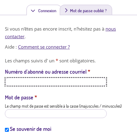
Connexion
(
Mot de passe oublié ?
o
Si vous n'êtes pas encore inscrit, n'hésitez pas à
nous
n
contacter
.
g
Aide :
Comment se connecter ?
l
Les champs suivis d' un
*
sont obligatoires.
e
Numéro d'abonné ou adresse courriel
*
t
a
c
Mot de passe
*
Le champ mot de passe est sensible à la casse (majuscules / minuscules)
t
i
f
Se souvenir de moi