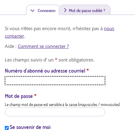
Connexion
(
Mot de passe oublié ?
o
Si vous n'êtes pas encore inscrit, n'hésitez pas à
nous
n
contacter
.
g
Aide :
Comment se connecter ?
l
Les champs suivis d' un
*
sont obligatoires.
e
Numéro d'abonné ou adresse courriel
*
t
a
c
Mot de passe
*
Le champ mot de passe est sensible à la casse (majuscules / minuscules)
t
i
f
Se souvenir de moi