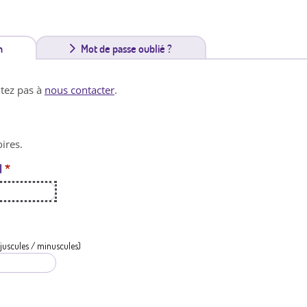
n
(
Mot de passe oublié ?
o
itez pas à
nous contacter
.
n
g
ires.
l
l
*
e
t
a
c
juscules / minuscules)
t
i