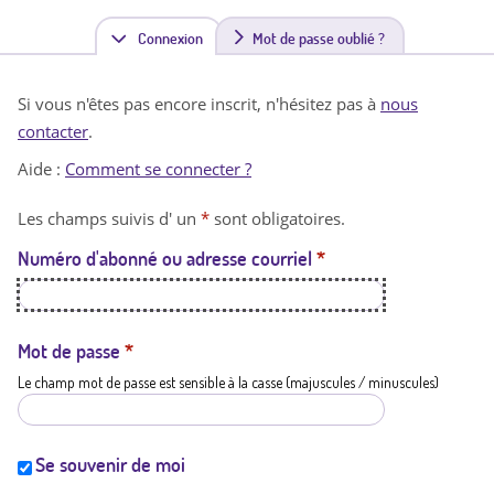
Connexion
(
Mot de passe oublié ?
o
Si vous n'êtes pas encore inscrit, n'hésitez pas à
nous
n
contacter
.
g
Aide :
Comment se connecter ?
l
Les champs suivis d' un
*
sont obligatoires.
e
Numéro d'abonné ou adresse courriel
*
t
a
c
Mot de passe
*
Le champ mot de passe est sensible à la casse (majuscules / minuscules)
t
i
f
Se souvenir de moi