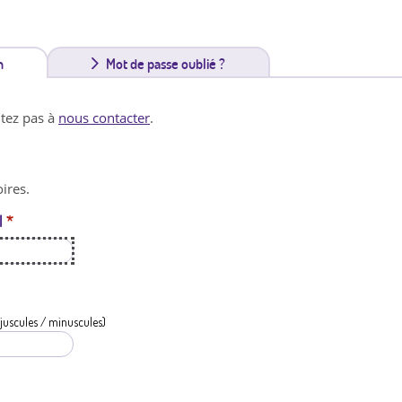
n
(
Mot de passe oublié ?
o
itez pas à
nous contacter
.
n
g
ires.
l
l
*
e
t
a
c
juscules / minuscules)
t
i