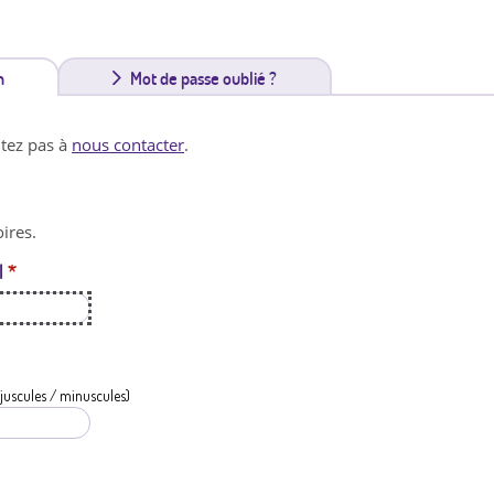
n
(
Mot de passe oublié ?
o
itez pas à
nous contacter
.
n
g
ires.
l
l
*
e
t
a
c
juscules / minuscules)
t
i