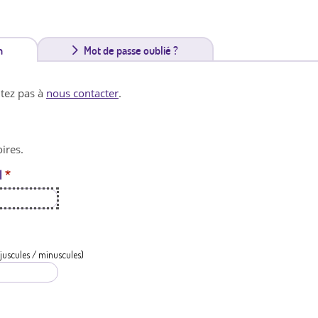
n
(
Mot de passe oublié ?
o
itez pas à
nous contacter
.
n
g
ires.
l
l
*
e
t
a
c
juscules / minuscules)
t
i