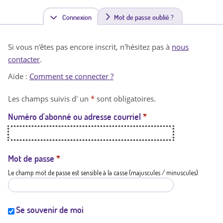
Connexion
(
Mot de passe oublié ?
o
Si vous n'êtes pas encore inscrit, n'hésitez pas à
nous
n
contacter
.
g
Aide :
Comment se connecter ?
l
Les champs suivis d' un
*
sont obligatoires.
e
Numéro d'abonné ou adresse courriel
*
t
a
c
Mot de passe
*
Le champ mot de passe est sensible à la casse (majuscules / minuscules)
t
i
f
Se souvenir de moi