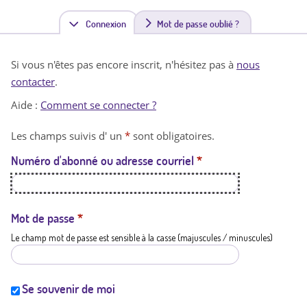
Connexion
(
Mot de passe oublié ?
o
Si vous n'êtes pas encore inscrit, n'hésitez pas à
nous
n
contacter
.
g
Aide :
Comment se connecter ?
l
Les champs suivis d' un
*
sont obligatoires.
e
Numéro d'abonné ou adresse courriel
*
t
a
c
Mot de passe
*
Le champ mot de passe est sensible à la casse (majuscules / minuscules)
t
i
f
Se souvenir de moi