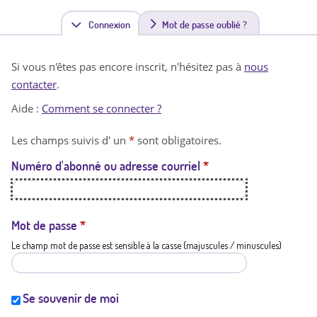
Connexion
(
Mot de passe oublié ?
o
Si vous n'êtes pas encore inscrit, n'hésitez pas à
nous
n
contacter
.
g
Aide :
Comment se connecter ?
l
Les champs suivis d' un
*
sont obligatoires.
e
Numéro d'abonné ou adresse courriel
*
t
a
c
Mot de passe
*
Le champ mot de passe est sensible à la casse (majuscules / minuscules)
t
i
f
Se souvenir de moi