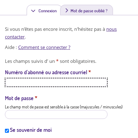
Connexion
(
Mot de passe oublié ?
o
Si vous n'êtes pas encore inscrit, n'hésitez pas à
nous
n
contacter
.
g
Aide :
Comment se connecter ?
l
Les champs suivis d' un
*
sont obligatoires.
e
Numéro d'abonné ou adresse courriel
*
t
a
c
Mot de passe
*
Le champ mot de passe est sensible à la casse (majuscules / minuscules)
t
i
f
Se souvenir de moi