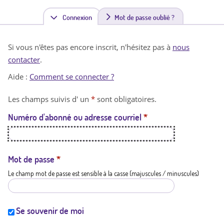
Connexion
(
Mot de passe oublié ?
o
Si vous n'êtes pas encore inscrit, n'hésitez pas à
nous
n
contacter
.
g
Aide :
Comment se connecter ?
l
Les champs suivis d' un
*
sont obligatoires.
e
Numéro d'abonné ou adresse courriel
*
t
a
c
Mot de passe
*
Le champ mot de passe est sensible à la casse (majuscules / minuscules)
t
i
f
Se souvenir de moi