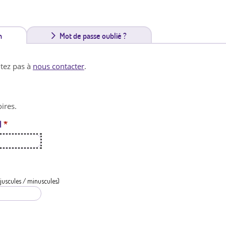
n
(
Mot de passe oublié ?
o
itez pas à
nous contacter
.
n
g
ires.
l
l
*
e
t
a
c
juscules / minuscules)
t
i