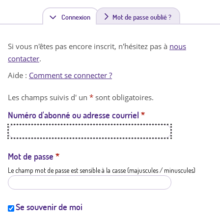
Connexion
(
Mot de passe oublié ?
o
Si vous n'êtes pas encore inscrit, n'hésitez pas à
nous
n
contacter
.
g
Aide :
Comment se connecter ?
l
Les champs suivis d' un
*
sont obligatoires.
e
Numéro d'abonné ou adresse courriel
*
t
a
c
Mot de passe
*
Le champ mot de passe est sensible à la casse (majuscules / minuscules)
t
i
f
Se souvenir de moi