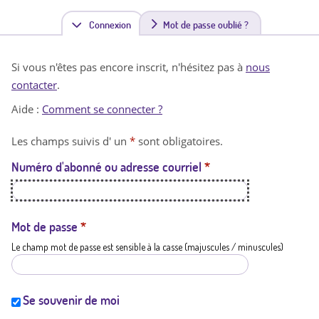
Connexion
(
Mot de passe oublié ?
o
Si vous n'êtes pas encore inscrit, n'hésitez pas à
nous
n
contacter
.
g
Aide :
Comment se connecter ?
l
Les champs suivis d' un
*
sont obligatoires.
e
Numéro d'abonné ou adresse courriel
*
t
a
c
Mot de passe
*
Le champ mot de passe est sensible à la casse (majuscules / minuscules)
t
i
f
Se souvenir de moi