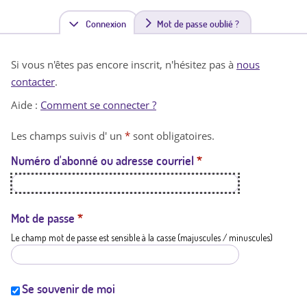
Connexion
(
Mot de passe oublié ?
o
Si vous n'êtes pas encore inscrit, n'hésitez pas à
nous
n
contacter
.
g
Aide :
Comment se connecter ?
l
Les champs suivis d' un
*
sont obligatoires.
e
Numéro d'abonné ou adresse courriel
*
t
a
c
Mot de passe
*
Le champ mot de passe est sensible à la casse (majuscules / minuscules)
t
i
f
Se souvenir de moi