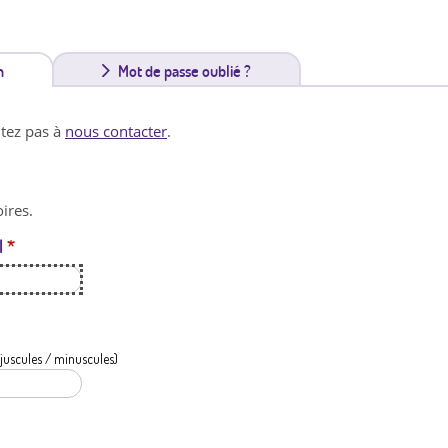
n
(
Mot de passe oublié ?
o
itez pas à
nous contacter
.
n
g
ires.
l
l
*
e
t
a
c
juscules / minuscules)
t
i