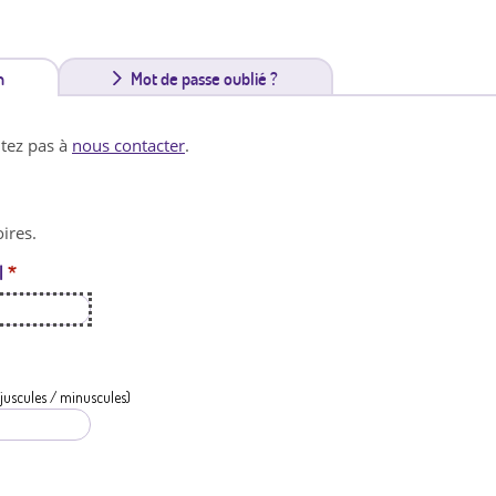
n
(
Mot de passe oublié ?
o
itez pas à
nous contacter
.
n
g
ires.
l
l
*
e
t
a
c
juscules / minuscules)
t
i